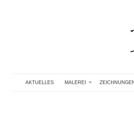
Zum
Inhalt
überspringen
AKTUELLES
MALEREI
ZEICHNUNGE