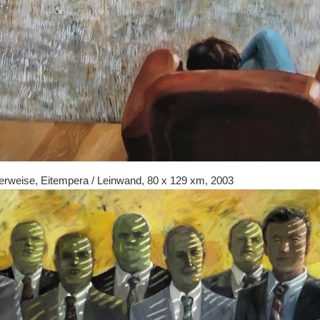
rweise, Eitempera / Leinwand, 80 x 129 xm, 2003